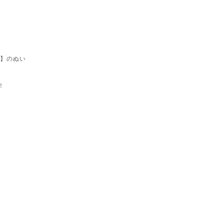
こ】のぬい
！