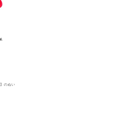
こ】のぬい